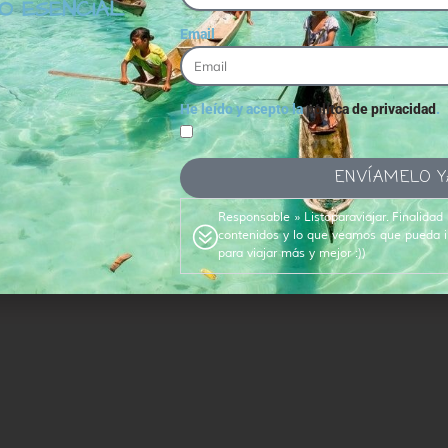
O ESENCIAL
Email
He leído y acepto la
polítca de privacidad
.
ENVÍAMELO Y
Responsable » Listoparaviajar. Finalidad
contenidos y lo que veamos que pueda in
para viajar más y mejor :))