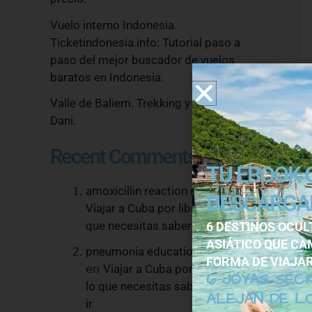
Vuelo interno Indonesia.
Ticketindonesia.info: Tutorial paso a
paso del mejor buscador de vuelos
baratos en Indonesia.
Valle de Baliem. Trekking y visitar tribus
Dani.
Recent Comments
TU EBOOK G
amoxicillin reaction guide
en
DESCÁRGA
Viajar a Cuba por libre: todo lo
que necesitas saber antes de ir
6 DESTINOS OCUL
ASIÁTICO QUE CA
pneumonia educational overview
FORMA DE VIAJA
en
Viajar a Cuba por libre: todo
6 JOYAS SEC
lo que necesitas saber antes de
ALEJAN DE LO
ir