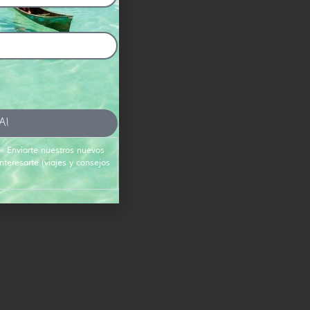
A!
 » Enviarte nuestros nuevos
teresarte (viajes y consejos