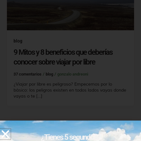
blog
9 Mitos y 8 beneficios que deberías
conocer sobre viajar por libre
37 comentarios
/
blog
/
gonzalo andreoni
¿Viajar por libre es peligroso? Empecemos por lo
básico: los peligros existen en todos lados vayas donde
vayas o te […]
1
2
…
5
Siguiente
→
¿Tienes 5 segundos?