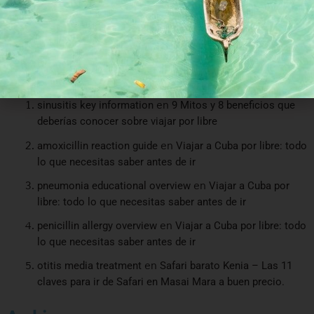
paso del mejor buscador de vuelos baratos en Indonesia.
Valle de Baliem. Trekking y visitar tribus Dani.
Recent Comments
sinusitis key information
en
9 Mitos y 8 beneficios que
deberías conocer sobre viajar por libre
amoxicillin reaction guide
en
Viajar a Cuba por libre: todo
lo que necesitas saber antes de ir
pneumonia educational overview
en
Viajar a Cuba por
libre: todo lo que necesitas saber antes de ir
penicillin allergy overview
en
Viajar a Cuba por libre: todo
lo que necesitas saber antes de ir
otitis media treatment
en
Safari barato Kenia – Las 11
claves para ir de Safari en Masai Mara a buen precio.