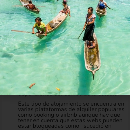
Aquí depende un poco de lo que
busques. Estas son las principales
opciones.
RENTAS
: son alojamientos en casas
particulares de cubanos. Por lo general
son habitaciones con baño. Puedes tener
derecho a parte del resto de la casa:
cocina, comedor.
Hay una oferta muy grande de este tipo
de alojamiento y están señalados con un
símbolo en las puertas de las viviendas.
Los precios son baratos, de 10 CUCS en
adelante. También se puede negociar
dependiendo del tiempo de la estadía.
Este tipo de alojamiento se encuentra en
varias plataformas de alquiler populares
como booking o airbnb aunque hay que
tener en cuenta que estas webs pueden
estar bloqueadas como sucedió en