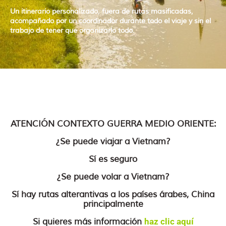
Un
itinerario personalizado
, fuera de rutas masificadas,
acompañado por un
coordinador durante todo el viaje
y sin el
trabajo de tener que organizarlo todo.
ATENCIÓN CONTEXTO GUERRA MEDIO ORIENTE:
¿Se puede viajar a Vietnam?
Sí es seguro
¿Se puede volar a Vietnam?
Sí hay rutas alterantivas a los países árabes, China
principalmente
Si quieres más información
haz clic aquí