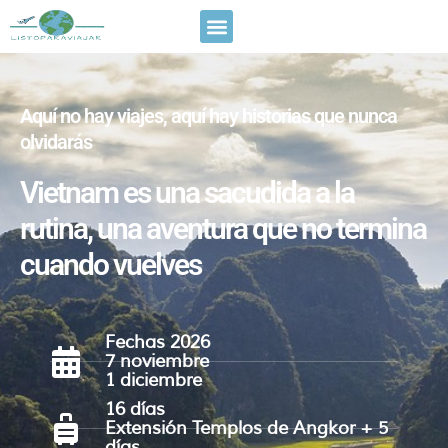
Aquí no hay viajes, aquí hay historias que nunca
olvidarás
Vietnam es una sacudida a la
rutina, una aventura que no termina
cuando vuelves
Fechas 2026
7 noviembre
1 diciembre
16 días
Extensión Templos de Angkor + 5
días