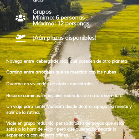
Grupos
Mínimo: 6 personas
Máximo: 12 personas
¡Aún plazas disponibles!
Navega entre
icebergs de roca que parecen de otro planeta
Camina entre
arrozales que se mezclan con las nubes
Duerme en
viviendas de etnias ancestrales
Recorre
caminos imposibles rodeados de naturaleza pura
Un viaje para
sentir Vietnam desde dentro,
apagar la mente y
salir de la rutina.
Viaje en
grupo reducido
, pensado para
personas que están
solas a la hora de viajar
, pero que quieren compartir la
experiencia con
viajeros afines.