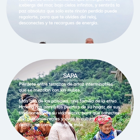
icebergs del mar, bajo cielos infinitos, y sentirás la
paz absoluta que solo este rincón perdido puede
regalarte, para que te olvides del reloj,
desconectes y te recargues de energía.
SAPA
Piérdete entre terrazas de arroz interminables
que se mezclan con las nubes.
Más allá de los paisajes, una familia de la etnia
Hmong nos abrirá las puertas de su hogar, de sus
tradiciones y de su vida diaria, para que conectes
con personas reales y vivas la cultura desde
dentro, no como un turista más.