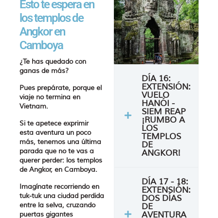
Esto te espera en
los templos de
Angkor en
Camboya
¿Te has quedado con
ganas de más?
DÍA 16:
EXTENSIÓN:
Pues prepárate, porque el
VUELO
viaje no termina en
HANÓI -
Vietnam.
SIEM REAP
¡RUMBO A
Si te apetece exprimir
LOS
esta aventura un poco
TEMPLOS
más, tenemos una última
DE
parada que no te vas a
ANGKOR!
querer perder: los templos
de Angkor, en Camboya.
DÍA 17 - 18:
Imagínate recorriendo en
EXTENSIÓN:
tuk-tuk una ciudad perdida
DOS DÍAS
entre la selva, cruzando
DE
AVENTURA
puertas gigantes