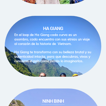
HA GIANG
En el loop de Ha Giang cada curva es un
asombro, cada encuentro con sus etnias un viaje
al corazón de la historia de Vietnam.
Ha Giang te transforma con su belleza brutal y su
autenticidad intacta, para que descubras, vivas y
conozcas el país como jamás lo imaginarías.
NINH BINH