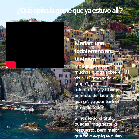
¿Qué opina la gente que ya estuvo allí?
Marian: una
todoterreno en
Vietnam
Marian llegó con
muchas dudas sobre el
viaje. ¿Cómo sería el
grupo?, ¿me
adaptaré?, ¿ y al viaje
en moto del loop de ha
giang?, ¿aguantaré el
ritmo de todo?
Si has leído el título
puedes imaginarte la
respuesta, pero mejor
que te lo explique quien