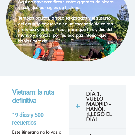
Aquí no navegas: flotas entre gigantes de piedra
esculpidos por siglos de historia.
Templos ocultos, arrozales dorados y el susurro
del agua te envuelven en un escenario de calma
profunda y belleza irreal, para que te olvides del
mundo y sientas, por fin, esa paz interior que
habías perdido.
Vietnam: la ruta
DÍA 1:
VUELO
definitiva
MADRID -
HANÓI.
19 días y 500
¡LLEGÓ EL
DÍA!
recuerdos
Este itinerario no lo vas a