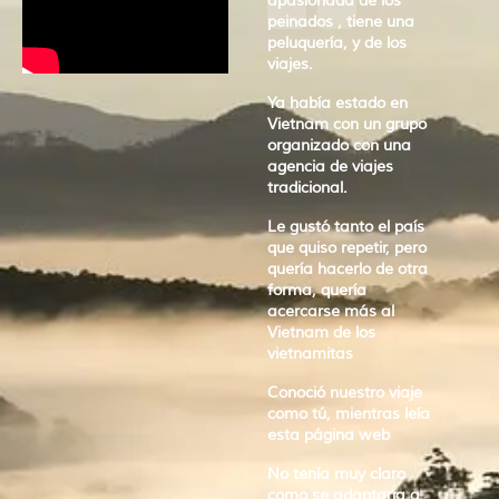
apasionada de los
peinados , tiene una
peluquería, y de los
viajes.
Ya había estado en
Vietnam con un grupo
organizado con una
agencia de viajes
tradicional.
Le gustó tanto el país
que quiso repetir, pero
quería hacerlo de otra
forma, quería
acercarse más al
Vietnam de los
vietnamitas
Conoció nuestro viaje
como tú, mientras leía
esta página web
No tenía muy claro
como se adaptaría a