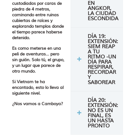
EN
custodiadas por caras de
ANGKOR,
piedra de 4 metros,
LA CIUDAD
caminando entre ruinas
ESCONDIDA
cubiertas de raíces y
explorando templos donde
el tiempo parece haberse
DÍA 19:
detenido.
EXTENSIÓN:
SIEM REAP
Es como meterse en una
A TU
peli de aventuras… pero
RITMO -UN
sin guión. Solo tú, el grupo,
DÍA PARA
y un lugar que parece de
RESPIRAR,
otro mundo.
RECORDAR
Y
Si Vietnam te ha
SABOREAR
encantado, esto lo lleva al
siguiente nivel.
DÍA 20:
¿Nos vamos a Camboya?
EXTENSIÓN:
NO ES UN
FINAL, ES
UN HASTA
PRONTO