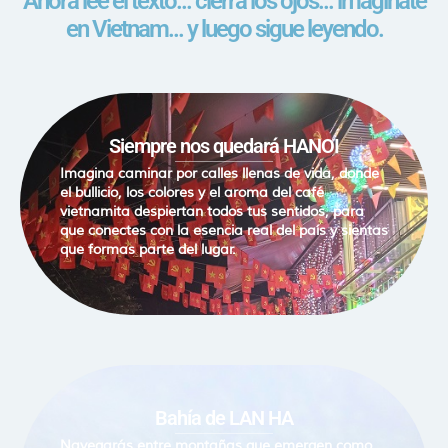
Ahora lee el texto... cierra los ojos... imagínate
en Vietnam... y luego sigue leyendo.
Siempre nos quedará HANOI
Imagina caminar por calles llenas de vida, donde
el bullicio, los colores y el aroma del café
vietnamita despiertan todos tus sentidos, para
que conectes con la esencia real del país y sientas
que formas parte del lugar.
Bahía de LAN HA
Navegarás entre montañas que emergen como