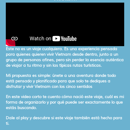
Este no es un viaje cualquiera. Es una experiencia pensada
para quienes quieren vivir Vietnam desde dentro, junto a un
grupo de personas afines, pero sin perder la esencia auténtica
de viajar a tu ritmo y sin las típicas rutas turísticas.
Mi propuesta es simple: únete a una aventura donde todo
está pensado y planificado para que solo te dediques a
disfrutar y vivir Vietnam con los cinco sentidos
En este video corto te cuento cómo nació este viaje, cuál es mi
forma de organizarlo y por qué puede ser exactamente lo que
estás buscando.
Dale al play y descubre si este viaje también está hecho para
ti.