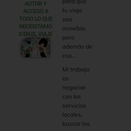
para que
AUTOR Y
tu viaje
ACCESO A
TODO LO QUE
sea
NECESITAMO
increíble,
S EN EL VIAJE
pero
además de
eso…
Mi trabajo
es
negociar
con los
servicios
locales,
buscar los