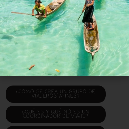
conocimie
ntos para
que
aproveche
s tu viaje
al
máximo.
¿COMO SE CREA UN GRUPO DE
VIAJEROS AFINES?
¿QUÉ ES Y QUÉ NO ES UN
COORDINADOR DE VIAJE?